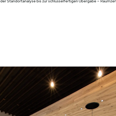
 der Standortanalyse bis zur schlüsselfertigen Übergabe – Raumzen