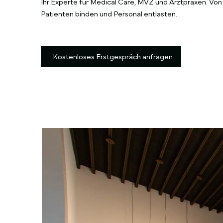
Ihr Experte für Medical Care, MVZ und Arztpraxen. Von
Patienten binden und Personal entlasten.
Kostenloses Erstgespräch anfragen