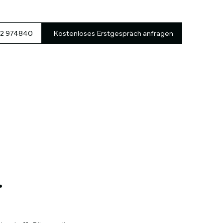
2 974840
Kostenloses Erstgespräch anfragen
.