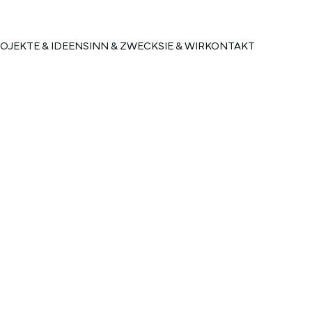
OJEKTE & IDEEN
SINN & ZWECK
SIE & WIR
KONTAKT