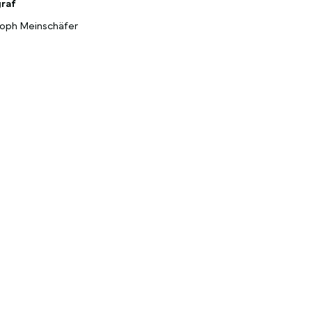
raf
toph Meinschäfer