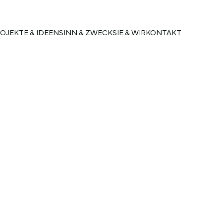
OJEKTE & IDEEN
SINN & ZWECK
SIE & WIR
KONTAKT