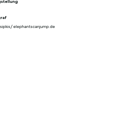
gstellung
raf
Tsipkis/ elephantscanjump.de