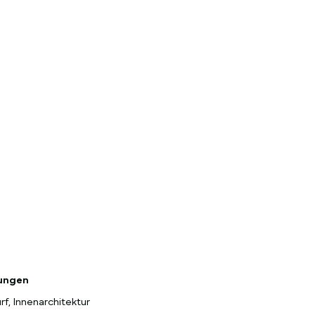
tungen
f, Innenarchitektur